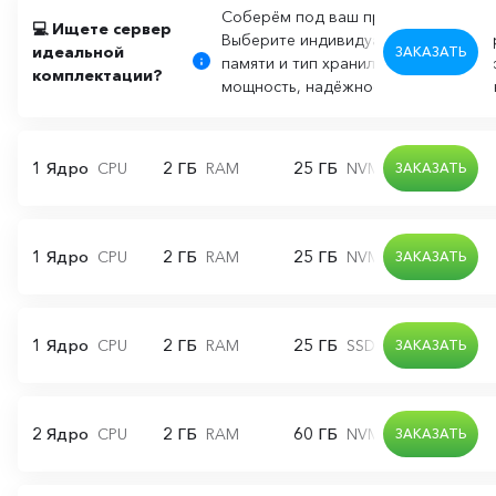
Соберём под ваш проект!
💻 Ищете сервер
Выберите индивидуальную конфигур
идеальной
ЗАКАЗАТЬ
памяти и тип хранилища, плюс рез
комплектации?
мощность, надёжность и честная це
1 Ядро
2 ГБ
25 ГБ
CPU
RAM
NVMe диск
ЗАКАЗАТЬ
1 Ядро
2 ГБ
25 ГБ
CPU
RAM
NVMe диск
ЗАКАЗАТЬ
1 Ядро
2 ГБ
25 ГБ
CPU
RAM
SSD диск
ЗАКАЗАТЬ
2 Ядро
2 ГБ
60 ГБ
CPU
RAM
NVMe диск
ЗАКАЗАТЬ