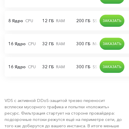
8 Ядро
12 ГБ
200 ГБ
CPU
RAM
SSD диск
ЗАКАЗАТЬ
16 Ядро
32 ГБ
300 ГБ
CPU
RAM
NVMe диск
ЗАКАЗАТЬ
16 Ядро
32 ГБ
300 ГБ
CPU
RAM
SSD диск
ЗАКАЗАТЬ
VDS с активной DDoS-защитой трезво переносит
всплески мусорного трафика и попытки «положить»
ресурс. Фильтрация стартует на стороне провайдера:
подозрочные потоки режутся ещё на периметре сети, до
того как доберутся до вашего инстанса. В итоге меньше