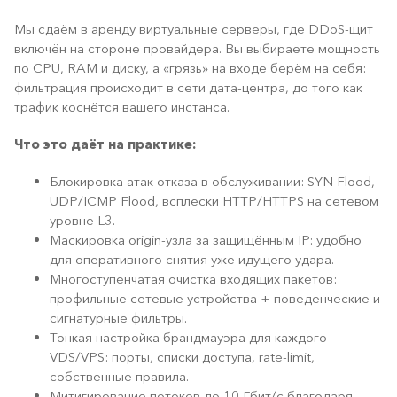
Мы сдаём в аренду виртуальные серверы, где DDoS-щит
включён на стороне провайдера. Вы выбираете мощность
по CPU, RAM и диску, а «грязь» на входе берём на себя:
фильтрация происходит в сети дата-центра, до того как
трафик коснётся вашего инстанса.
Что это даёт на практике:
Блокировка атак отказа в обслуживании: SYN Flood,
UDP/ICMP Flood, всплески HTTP/HTTPS на сетевом
уровне L3.
Маскировка origin-узла за защищённым IP: удобно
для оперативного снятия уже идущего удара.
Многоступенчатая очистка входящих пакетов:
профильные сетевые устройства + поведенческие и
сигнатурные фильтры.
Тонкая настройка брандмауэра для каждого
VDS/VPS: порты, списки доступа, rate-limit,
собственные правила.
Митигирование потоков до 10 Гбит/с благодаря