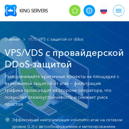
KING SERVERS
Главная
VDS, VPS с защитой от ddos
VPS/VDS с провайдерской
DDoS-защитой
Разворачивайте критичные проекты на площадке с
включённой защитой от атак — фильтрация
трафика происходит на стороне оператора, что
повышает отказоустойчивость и снижает риск
простоя.
Эффективная нейтрализация volumetric-атак на сетевом
уровне (L3) с автообнаружением и митигированием