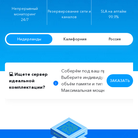
Непрерывный
Резервирование сети и
SLA на аптайм
мониторинг
каналов
99.9%
24/7
Нидерланды
Калифорния
Россия
Соберём под ваш проект!
💻 Ищете сервер
Выберите индивидуальную конфигур
идеальной
ЗАКАЗАТЬ
объём памяти и тип хранилища, плю
комплектации?
Максимальная мощность, надёжность