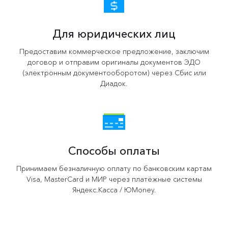
информации.
Те...
взгляд,...
техподдержка решает ...
по цен...
.
14 июня 2022
8 июля 2022
22 июля 2022
26 июля 2022
16 июля 2022
Для юридических лиц
Предоставим коммерческое предложение, заключим
договор и отправим оригиналы документов ЭДО
(электронным документооборотом) через Сбис или
Диадок.
Способы оплаты
Принимаем безналичную оплату по банковским картам
Visa, MasterCard и МИР через платёжные системы
Яндекс.Касса / ЮMoney.