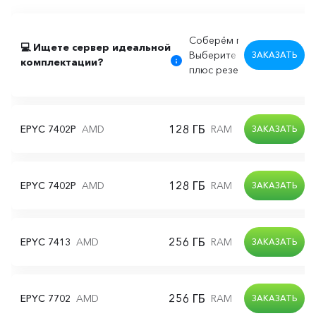
Соберём под ваш проект!
💻 Ищете сервер идеальной
Выберите индивидуальную
ЗАКАЗАТЬ
комплектации?
плюс резерв и поддержка.
128 ГБ
2x 2TB
EPYC 7402P
AMD
RAM
S
ЗАКАЗАТЬ
128 ГБ
2x 2TB
EPYC 7402P
AMD
RAM
N
ЗАКАЗАТЬ
256 ГБ
2x 1TB
EPYC 7413
AMD
RAM
N
ЗАКАЗАТЬ
256 ГБ
2x 2TB
EPYC 7702
AMD
RAM
N
ЗАКАЗАТЬ