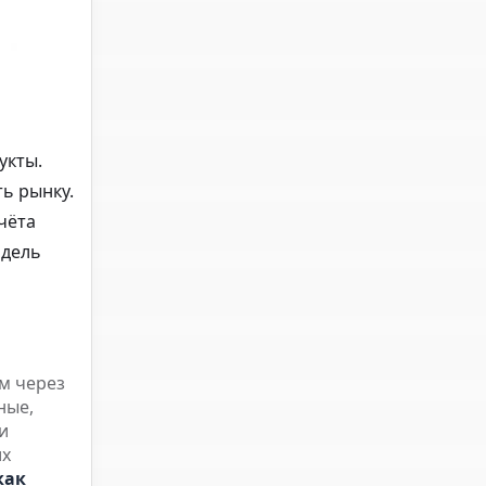
укты.
ь рынку.
чёта
одель
м через
ные,
 и
их
как