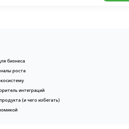
для бизнеса
аналы роста
экосистему
коритель интеграций
продукта (и чего избегать)
ономикой