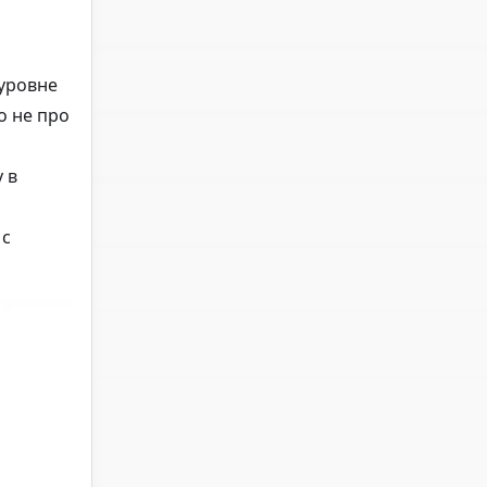
 уровне
о не про
 в
 с