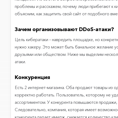
проблемы и расскажем, почему люди прибегают к ки
объясним, как защитить свой сайт от подобного вме
Зачем организовывают DDoS-атаки?
Цель кибератаки – навредить площадке, но конкретну
нужно хакеру. Это может быть банальное желание у
друзьями или обществом. Ниже мы выделим нескол
атаки.
Конкуренция
Есть 2 интернет-магазина. Оба продают товары из од
корректно работать. Пользователь, которому не у
ассортиментом. У конкурента повышаются продажи, 
Следовательно, компания, которая имеет возможнос
конкурента падает имидж, снижается количество кли