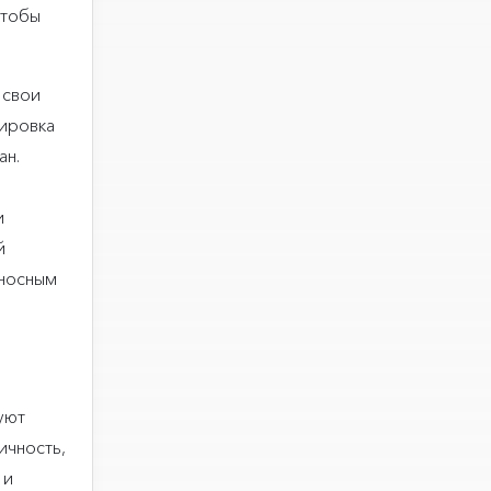
чтобы
 свои
пировка
ан.
и
й
оносным
уют
ичность,
 и