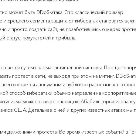
ятно может быть DDoS-атака. Это классический пример
 и среднего сегмента защита от кибератак становится важ
юанс и просто создать сайт, не позаботившись о мерах прот
ый статус, покупателей и прибыль.
вершается путем взлома защищенной системы. Проще говоря
ать протест в сети, не выходя при этом на митинг. DDoS-ата
 всего остается анонимным и публично рассказывает только
акой способ кибератаки обычно направлен на корпоративны
активизма можно назвать операцию Абабиль, организованн
ков США. Детальнее о ней и других известных атаках мы п
ми движениями протеста. Во время известных событий в Гон