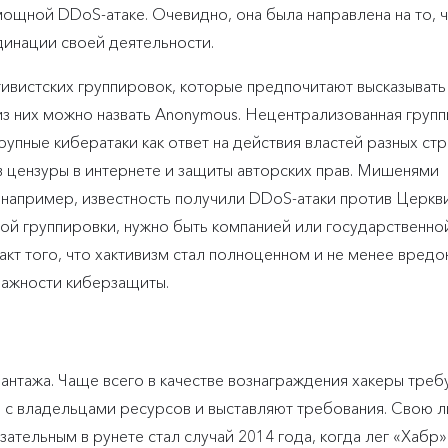
ощной DDoS-атаке. Очевидно, она была направлена на то, 
динации своей деятельности.
ивистских группировок, которые предпочитают высказывать
из них можно назвать Anonymous. Нецентрализованная груп
пные кибератаки как ответ на действия властей разных стр
 цензуры в интернете и защиты авторских прав. Мишенями
, например, известность получили DDoS-атаки против Церкв
ой группировки, нужно быть компанией или государственно
акт того, что хактивизм стал полноценном и не менее вред
важности киберзащиты.
антажа. Чаще всего в качестве вознаграждения хакеры треб
я с владельцами ресурсов и выставляют требования. Свою л
ательным в рунете стал случай 2014 года, когда лег «Хабр»