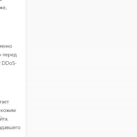
же,
именно
» перед
т DDoS-
тает
похожим
йта.
радавшего