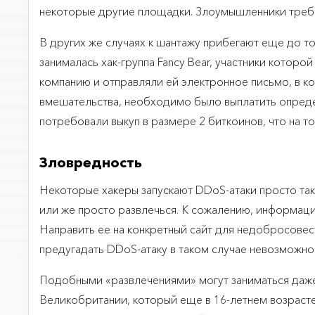
некоторые другие площадки. Злоумышленники требо
В других же случаях к шантажу прибегают еще до т
занималась хак-группа Fancy Bear, участники котор
компанию и отправляли ей электронное письмо, в 
вмешательства, необходимо было выплатить опреде
потребовали выкуп в размере 2 биткоинов, что на то
Зловредность
Некоторые хакеры запускают DDoS-атаки просто так
или же просто развлечься. К сожалению, информация
Направить ее на конкретный сайт для недобросовес
предугадать DDoS-атаку в таком случае невозможно
Подобными «развлечениями» могут заниматься даже ш
Великобритании, который еще в 16-летнем возрасте