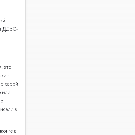
ной
ив ДДоС-
, это
ки –
 о своей
е или
ую
исали в
конге в