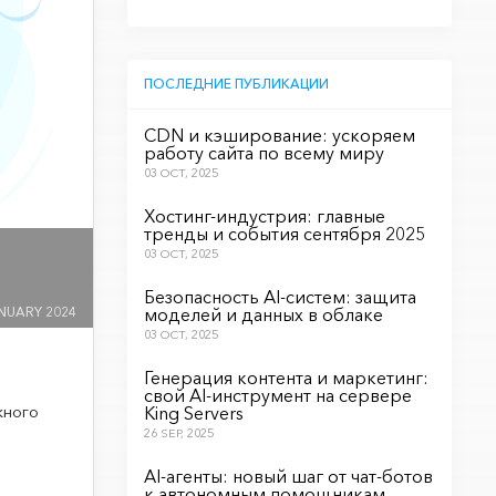
ПОСЛЕДНИЕ ПУБЛИКАЦИИ
CDN и кэширование: ускоряем
работу сайта по всему миру
03 OCT, 2025
Хостинг-индустрия: главные
тренды и события сентября 2025
03 OCT, 2025
Безопасность AI-систем: защита
NUARY 2024
моделей и данных в облаке
03 OCT, 2025
Генерация контента и маркетинг:
свой AI-инструмент на сервере
жного
King Servers
26 SEP, 2025
AI-агенты: новый шаг от чат-ботов
к автономным помощникам