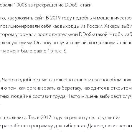
вали 1000$ за прекращение DDoS -атаки.
ого, как уложить сайт. В 2019 году подобным мошенничеств
ой позиционировали себя как выходцы из России. Хакеры выб
котором угрожали продолжительной DDoS-атакой. Чтобы из
ленную сумму. Огласку получил случай, когда злоумышлен
т момент было равно 15 тыс. $.
. Часто подобное вмешательство становится способом похв
 о том, как организовать кибератаку, находится в открытом
тных людей не составит труда. Часто мишень выбирают случ
.
кольники. Так, в 2017 году за решетку сел студент из
 разработал программу для кибератак. Даже одно из первы