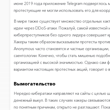
июне 2019 года приложение Telegram подверглось м
протестующие не могли использовать его для коор
В мире также существует множество отдельных хакт
идеи через DDoS-атаки. Пожалуй, самой известной 
киберпреступников без одного лидера совершает кру
Хакеры таким образом высказывали протесты против
Anonymous часто становятся и частные организации
саентологии. Конечно, чтобы стать мишенью подобн
организацией с высокой значимостью. Однако сам ф
вариантом настоящих протестных акций, говорит о 
Вымогательство
Нередко кибератаки направляют на сайты с целью ш
денежный выкуп. В таких случаях хакеры связываютс
по понятным причинам, открыто не разглашают. Показ