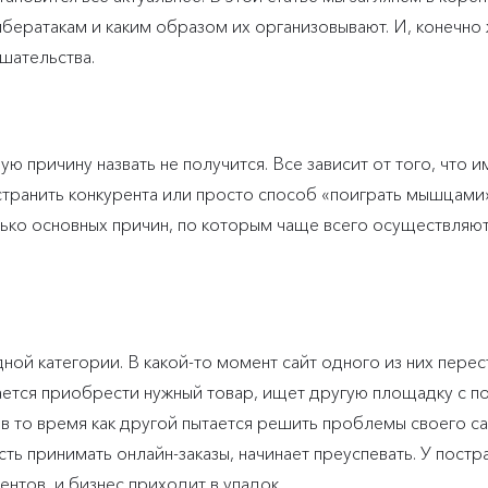
бератакам и каким образом их организовывают. И, конечно 
шательства.
ю причину назвать не получится. Все зависит от того, что 
странить конкурента или просто способ «поиграть мышцами
ько основных причин, по которым чаще всего осуществляю
ной категории. В какой-то момент сайт одного из них перес
дается приобрести нужный товар, ищет другую площадку с 
в то время как другой пытается решить проблемы своего са
ть принимать онлайн-заказы, начинает преуспевать. У пост
ентов, и бизнес приходит в упадок.