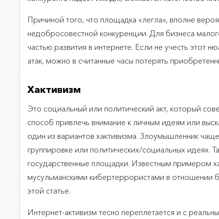
Причиной того, что площадка «легла», вполне веро
недобросовестной конкуренции. Для бизнеса малого
частью развития в интернете. Если не учесть этот н
атак, можно в считанные часы потерять приобретенн
Хактивизм
Это социальный или политический акт, который со
способ привлечь внимание к личным идеям или высказ
один из вариантов хактивизма. Злоумышленник чаще
группировке или политических/социальных идеях. Т
государственные площадки. Известным примером х
мусульманскими кибертеррористами в отношении бан
этой статье.
Интернет-активизм тесно переплетается и с реальны