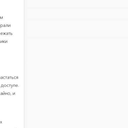
ом
ирали
бежать
ники
астаться
 доступе.
айно, и
х