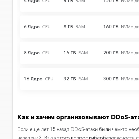
Как и зачем организовывают DDoS-ат
Если еще лет 15 назад DDoS-атаки были чем-то нео
нападений. Из-за этого вопрос кибербезопасности ст