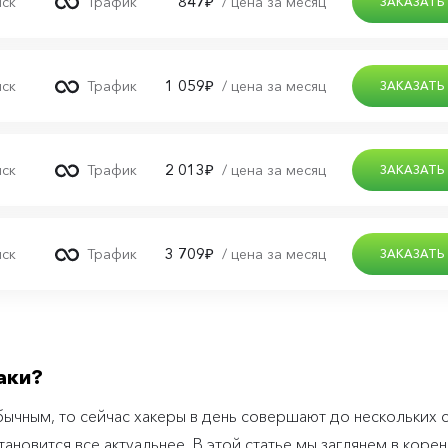
аки?
бычным, то сейчас хакеры в день совершают до нескольких 
ановится все актуальнее. В этой статье мы заглянем в корен